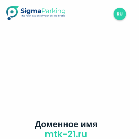
RU
Доменное имя
mtk-21.ru