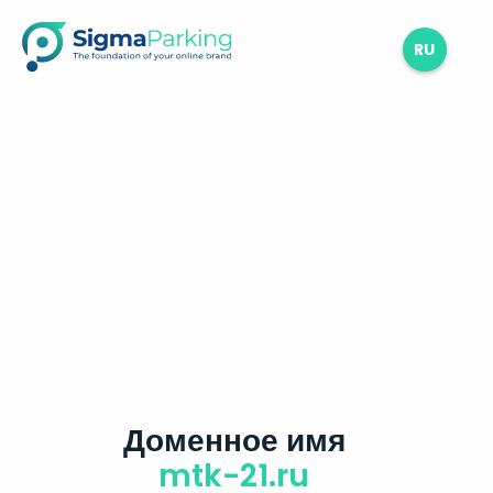
RU
Доменное имя
mtk-21.ru